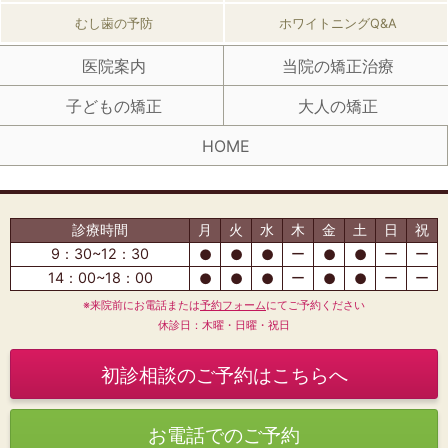
むし歯の予防
ホワイトニングQ&A
医院案内
当院の矯正治療
子どもの矯正
大人の矯正
HOME
診療時間
月
火
水
木
金
土
日
祝
9：30~12：30
ー
ー
ー
●
●
●
●
●
14：00~18：00
ー
ー
ー
●
●
●
●
●
※来院前にお電話または
予約フォーム
にてご予約ください
休診日：木曜・日曜・祝日
初診相談のご予約はこちらへ
お電話でのご予約